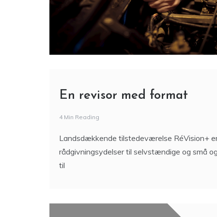
En revisor med format
4 Min Reading
Landsdækkende tilstedeværelse RéVision+ er 
rådgivningsydelser til selvstændige og små o
til