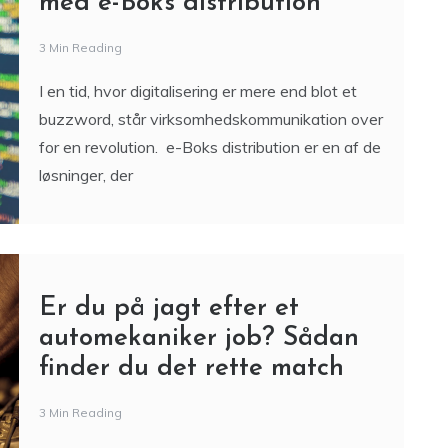
med e-Boks distribution
3 Min Reading
I en tid, hvor digitalisering er mere end blot et
buzzword, står virksomhedskommunikation over
for en revolution. e-Boks distribution er en af de
løsninger, der
Er du på jagt efter et
automekaniker job? Sådan
finder du det rette match
3 Min Reading