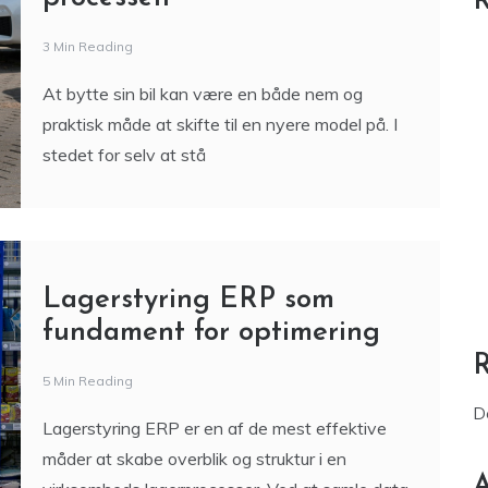
R
3 Min Reading
At bytte sin bil kan være en både nem og
praktisk måde at skifte til en nyere model på. I
stedet for selv at stå
Lagerstyring ERP som
fundament for optimering
5 Min Reading
D
Lagerstyring ERP er en af de mest effektive
måder at skabe overblik og struktur i en
A